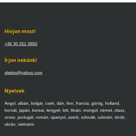
Hívjon most!
+36 30 251 3850
Írjon nekünk!
glajtos@yahoo.com
Nyelvek
Angol, albán, bolgár, cseh, dán, finn, francia, görög, holland,
horvát, japán, koreai, lengyel, lett, litván, mongol, német, olasz,
orosz, portugál, román, spanyol, szerb, szlovák, szlovén, török,
ukrán, vietnámi