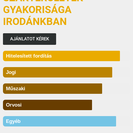
GYAKORISÁGA
IRODÁNKBAN
AJÁNLATOT KÉREK
Hitelesített fordítás
Jogi
Műszaki
Orvosi
Egyéb