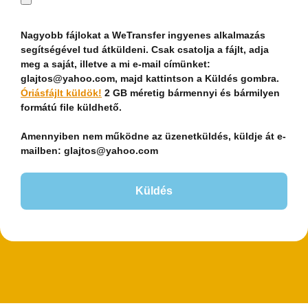
Nagyobb fájlokat a WeTransfer ingyenes alkalmazás
segítségével tud átküldeni. Csak csatolja a fájlt, adja
meg a saját, illetve a mi e-mail címünket:
glajtos@yahoo.com, majd kattintson a Küldés gombra.
Óriásfájlt küldök!
2 GB méretig bármennyi és bármilyen
formátú file küldhető.
Amennyiben nem működne az üzenetküldés, küldje át e-
mailben: glajtos@yahoo.com