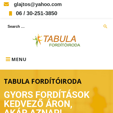
glajtos@yahoo.com
06 / 30-251-3850
search
MENU
TABULA FORDÍTÓIRODA
GYORS FORDÍTÁSOK
KEDVEZŐ ÁRON,