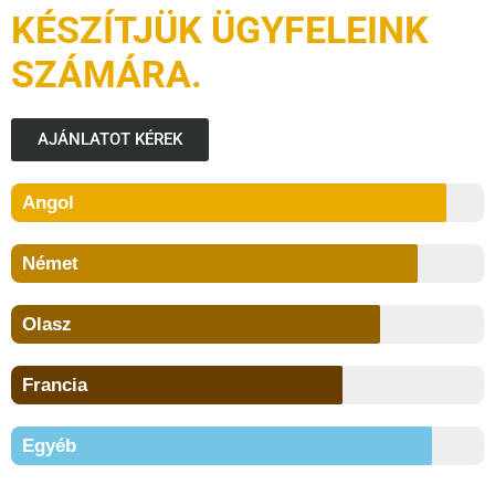
KÉSZÍTJÜK ÜGYFELEINK
SZÁMÁRA.
AJÁNLATOT KÉREK
Angol
Német
Olasz
Francia
Egyéb