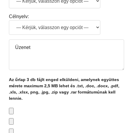
Célnyelv:
Az űrlap 3 db fájlt enged elküldeni, amelynek együttes
mérete maximum 2,5 MB lehet és .txt, .doc, .docx, .pdf,
.xls, .xlsx, png, .jpg, .zip vagy .rar formátumúnak kell
lennie.