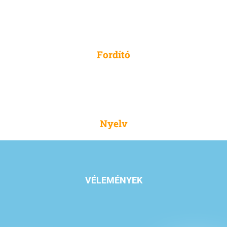
316
Fordító
52
Nyelv
VÉLEMÉNYEK