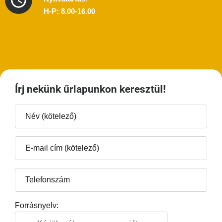
H-P: 8.00-16.00
Írj nekünk űrlapunkon keresztül!
Forrásnyelv: