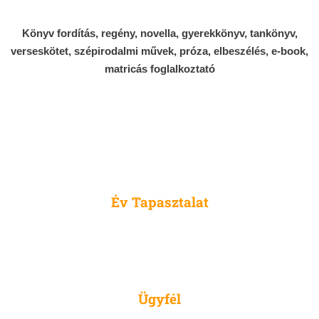
Könyv fordítás, regény, novella, gyerekkönyv, tankönyv,
verseskötet, szépirodalmi művek, próza, elbeszélés, e-book,
matricás foglalkoztató
10
Év Tapasztalat
2500
Ügyfél