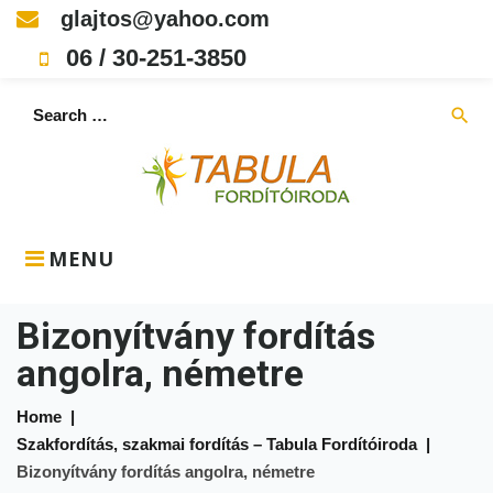
Skip
glajtos@yahoo.com
to
06 / 30-251-3850
content
Search
search
for:
MENU
Bizonyítvány fordítás
angolra, németre
Home
|
Szakfordítás, szakmai fordítás – Tabula Fordítóiroda
|
Bizonyítvány fordítás angolra, németre