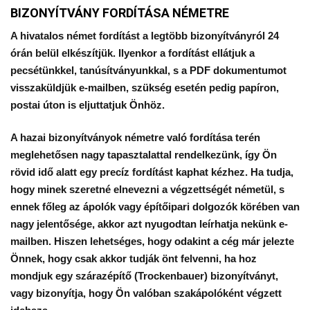
BIZONYÍTVÁNY FORDÍTÁSA NÉMETRE
A hivatalos német fordítást a legtöbb bizonyítványról 24
órán belül elkészítjük. Ilyenkor a fordítást ellátjuk a
pecsétünkkel, tanúsítványunkkal, s a PDF dokumentumot
visszaküldjük e-mailben, szükség esetén pedig papíron,
postai úton is eljuttatjuk Önhöz.
A hazai bizonyítványok németre való fordítása terén
meglehetősen nagy tapasztalattal rendelkezünk, így Ön
rövid idő alatt egy precíz fordítást kaphat kézhez. Ha tudja,
hogy minek szeretné elnevezni a végzettségét németül, s
ennek főleg az ápolók vagy építőipari dolgozók körében van
nagy jelentősége, akkor azt nyugodtan leírhatja nekünk e-
mailben. Hiszen lehetséges, hogy odakint a cég már jelezte
Önnek, hogy csak akkor tudják önt felvenni, ha hoz
mondjuk egy szárazépítő (Trockenbauer) bizonyítványt,
vagy bizonyítja, hogy Ön valóban szakápolóként végzett