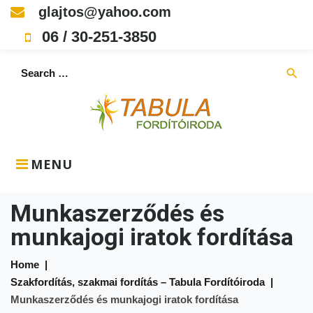
Skip
glajtos@yahoo.com
to
06 / 30-251-3850
content
Search
search
for:
MENU
Munkaszerződés és
munkajogi iratok fordítása
Home
|
Szakfordítás, szakmai fordítás – Tabula Fordítóiroda
|
Munkaszerződés és munkajogi iratok fordítása