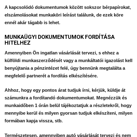
A kapcsolódó dokumentumok között sokszor bérpapírokat,
elszámolásokat munkaköri leírást találunk, de ezek köre
ennél akár tágabb is lehet.
MUNKAÜGYI DOKUMENTUMOK FORDÍTÁSA
HITELHEZ
Amennyiben Ön ingatlan vásárlását tervezi, s ehhez a
külföldi munkaszerződését vagy a munkáltatói igazolást kell
benyújtania a pénzintézet felé, úgy bennünk megtalálta a
megfelelő partnerét a fordítás elkészítésére.
Ahhoz, hogy egy pontos árat tudjuk írni, kérjük, küldje át
számunkra a fordítandó dokumentumokat. Megnézzük és
munkaidőben 1 órán belül tájékoztatjuk a részletekről, hogy
mennyibe kerül és milyen gyorsan tudjuk elkészíteni, milyen
formában kapja vissza, stb.
Természetesen, amennyiben autó vásárlását tervezi és nem