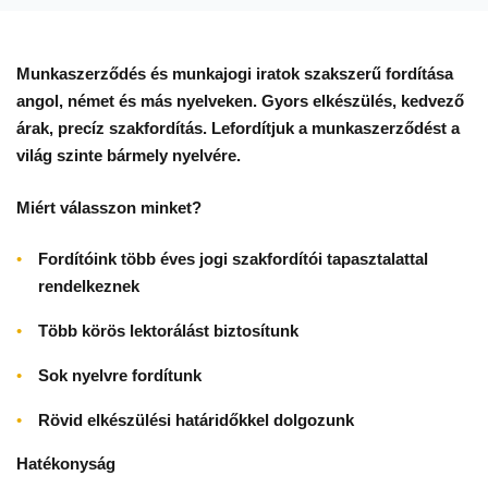
Munkaszerződés
Munkaszerződés és munkajogi iratok szakszerű fordítása
angol, német és más nyelveken. Gyors elkészülés, kedvező
és
árak, precíz szakfordítás. Lefordítjuk a munkaszerződést a
munkajogi
világ szinte bármely nyelvére.
iratok
Miért válasszon minket?
fordítása
Fordítóink több éves jogi szakfordítói tapasztalattal
rendelkeznek
Több körös lektorálást biztosítunk
Sok nyelvre fordítunk
Rövid elkészülési határidőkkel dolgozunk
Hatékonyság