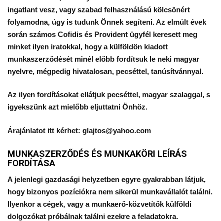
ingatlant vesz, vagy szabad felhasználású kölcsönért
folyamodna, úgy is tudunk Önnek segíteni. Az elmúlt évek
során számos Cofidis és Provident ügyfél keresett meg
minket ilyen iratokkal, hogy a külföldön kiadott
munkaszerződését minél előbb fordítsuk le neki magyar
nyelvre, mégpedig hivatalosan, pecséttel, tanúsítvánnyal.
Az ilyen fordításokat ellátjuk pecséttel, magyar szalaggal, s
igyekszünk azt mielőbb eljuttatni Önhöz.
Árajánlatot itt kérhet:
glajtos@yahoo.com
MUNKASZERZŐDÉS ÉS MUNKAKÖRI LEÍRÁS
FORDÍTÁSA
A jelenlegi gazdasági helyzetben egyre gyakrabban látjuk,
hogy bizonyos pozíciókra nem sikerül munkavállalót találni.
Ilyenkor a cégek, vagy a munkaerő-közvetítők külföldi
dolgozókat próbálnak találni ezekre a feladatokra.