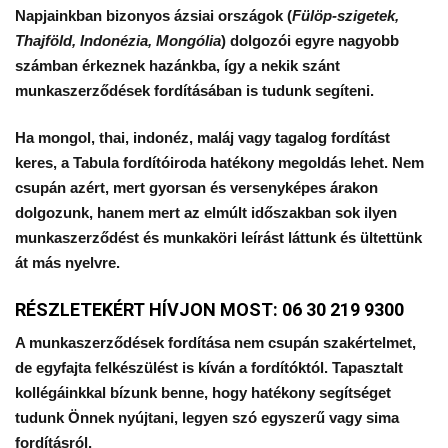
Napjainkban bizonyos ázsiai országok (
Fülöp-szigetek,
Thajföld, Indonézia, Mongólia
) dolgozói egyre nagyobb
számban érkeznek hazánkba, így a nekik szánt
munkaszerződések fordításában is tudunk segíteni.
Ha mongol, thai, indonéz, maláj vagy tagalog fordítást
keres, a Tabula fordítóiroda hatékony megoldás lehet. Nem
csupán azért, mert gyorsan és versenyképes árakon
dolgozunk, hanem mert az elmúlt időszakban sok ilyen
munkaszerződést és munkaköri leírást láttunk és ültettünk
át más nyelvre.
RÉSZLETEKÉRT HÍVJON MOST:
06 30 219 9300
A munkaszerződések fordítása nem csupán szakértelmet,
de egyfajta felkészülést is kíván a fordítóktól. Tapasztalt
kollégáinkkal bízunk benne, hogy hatékony segítséget
tudunk Önnek nyújtani, legyen szó egyszerű vagy sima
fordításról.