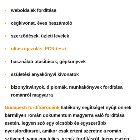
weboldalak fordítása
cégkivonat, éves beszámoló
szerződések, üzleti levelek
oltási igazolás, PCR teszt
használati utasítások, gépkönyvek
születési anyakönyvi kivonatok
bizonyítványok, diplomák, munkakönyvek fordítása
románról magyarra
Budapesti fordítóirodánk
hatékony segítséget nyújt önnek
bármilyen román dokumentum magyarra való fordítása
esetén, legyen szó egy olcsóbb és egyszerűbb
nyersfordításról, amikor csak érteni szeretné a román
szöveget, vagy egy teljes, precíz fordításról. Igény esetén