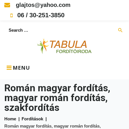
Skip
glajtos@yahoo.com
to
06 / 30-251-3850
content
Search
search
for:
MENU
Román magyar fordítás,
magyar román fordítás,
szakfordítás
Home
|
Fordítások
|
Román magyar fordítás, magyar román fordítás,