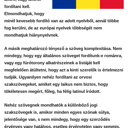
fordítani kell.
Elmondhatjuk, hogy
minél kevesebb fordító van az adott nyelvből, annál többe
fog kerülni, de az európai nyelvek többségét nem
mondhatjuk hiánynyelvnek.
A másik meghatározó tényező a
szöveg komplexitása
. Nem
mindegy, hogy egy általános szöveget fordítunk-e románra,
vagy egy fúrótorony alkatrészeinek a listáját kell
megfelelően átültetni, hogy azt a kinti szerelők is értelmezni
tudják. Ugyanilyen nehéz fordítani az orvosi
szakszövegeket, amiket egy laikus nem biztos, hogy
tökéletesen megért, főleg, ha félig latinul íródott.
Nehéz szövegnek mondhatók a különböző jogi
szakszövegek is, amikor minden egyes szónak súlya,
jelentősége van, s nem mindegy, hogy egy szerződés
érvényes vagy hatályos, esetleg érvénytelen vagy semmis.