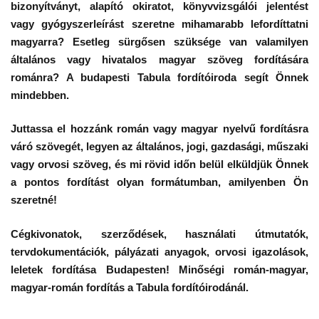
bizonyítványt, alapító okiratot, könyvvizsgálói jelentést
vagy gyógyszerleírást szeretne mihamarabb lefordíttatni
magyarra? Esetleg sürgősen szüksége van valamilyen
általános vagy hivatalos magyar szöveg fordítására
románra? A budapesti Tabula fordítóiroda segít Önnek
mindebben.
Juttassa el hozzánk román vagy magyar nyelvű fordításra
váró szövegét, legyen az általános, jogi, gazdasági, műszaki
vagy orvosi szöveg, és mi rövid időn belül elküldjük Önnek
a pontos fordítást olyan formátumban, amilyenben Ön
szeretné!
Cégkivonatok, szerződések, használati útmutatók,
tervdokumentációk, pályázati anyagok, orvosi igazolások,
leletek fordítása Budapesten! Minőségi román-magyar,
magyar-román fordítás a Tabula fordítóirodánál.