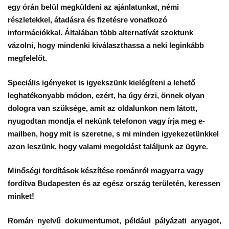
egy órán belül megküldeni az ajánlatunkat, némi
részletekkel, átadásra és fizetésre vonatkozó
információkkal. Általában több alternatívát szoktunk
vázolni, hogy mindenki kiválaszthassa a neki leginkább
megfelelőt.
Speciális igényeket is igyekszünk kielégíteni a lehető
leghatékonyabb módon, ezért, ha úgy érzi, önnek olyan
dologra van szüksége, amit az oldalunkon nem látott,
nyugodtan mondja el nekünk telefonon vagy írja meg e-
mailben, hogy mit is szeretne, s mi minden igyekezetünkkel
azon leszünk, hogy valami megoldást találjunk az ügyre.
Minőségi fordítások készítése
románról magyarra
vagy
fordítva Budapesten és az egész ország területén, keressen
minket!
Román nyelvű dokumentumot, például pályázati anyagot,