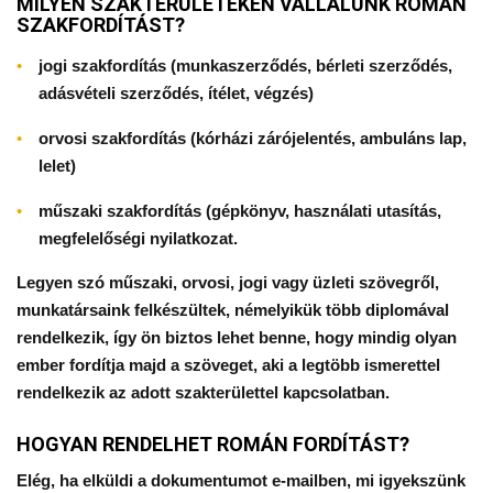
MILYEN SZAKTERÜLETEKEN VÁLLALUNK ROMÁN
SZAKFORDÍTÁST?
jogi szakfordítás (munkaszerződés, bérleti szerződés,
adásvételi szerződés, ítélet, végzés)
orvosi szakfordítás (kórházi zárójelentés, ambuláns lap,
lelet)
műszaki szakfordítás (gépkönyv, használati utasítás,
megfelelőségi nyilatkozat.
Legyen szó műszaki, orvosi, jogi vagy üzleti szövegről,
munkatársaink felkészültek, némelyikük több diplomával
rendelkezik, így ön biztos lehet benne, hogy mindig olyan
ember fordítja majd a szöveget, aki a legtöbb ismerettel
rendelkezik az adott szakterülettel kapcsolatban.
HOGYAN RENDELHET ROMÁN FORDÍTÁST?
Elég, ha elküldi a dokumentumot e-mailben, mi igyekszünk