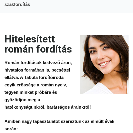
szakfordítás
Román
Hitelesített
magyar
román fordítás
fordítás,
magyar
Román fordítások kedvező áron,
román
hivatalos formában is, pecséttel
ellátva. A Tabula fordítóiroda
fordítás,
egyik erőssége a román nyelv,
szakfordítás
tegyen minket próbára és
győződjön meg a
hatékonyságunkról, barátságos árainkról!
Amiben nagy tapasztalatot szereztünk az elmúlt évek
során: