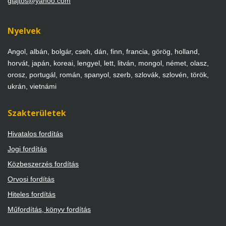
glajtos@yahoo.com
Nyelvek
Angol, albán, bolgár, cseh, dán, finn, francia, görög, holland,
horvát, japán, koreai, lengyel, lett, litván, mongol, német, olasz,
orosz, portugál, román, spanyol, szerb, szlovák, szlovén, török,
ukrán, vietnámi
Szakterületek
Hivatalos fordítás
Jogi fordítás
Közbeszerzés fordítás
Orvosi fordítás
Hiteles fordítás
Műfordítás, könyv fordítás