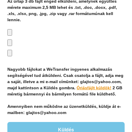
Az űrlap 3 db fájlt enged elküldeni, amelynek együttes
mérete maximum 2,5 MB lehet és .txt, .doc, .docx, .pdf,
.xls, .xlsx, png, .jpg, .zip vagy .rar formátumúnak kell
lennie.
Nagyobb fájlokat a WeTransfer ingyenes alkalmazás
segítségével tud átküldeni. Csak csatolja a fájlt, adja meg
a saját, illetve a mi e-mail címünket: glajtos@yahoo.com,
majd kattintson a Küldés gombra.
Óriásfájlt küldök!
2 GB
méretig bármennyi és bármilyen formátú file küldhető.
Amennyiben nem működne az üzenetküldés, küldje át e-
mailben: glajtos@yahoo.com