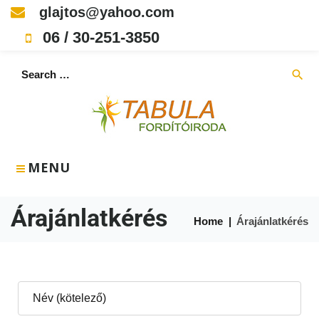
glajtos@yahoo.com
06 / 30-251-3850
search
MENU
Árajánlatkérés
Home
|
Árajánlatkérés