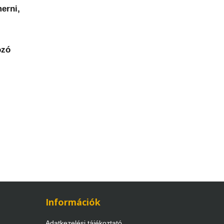
erni,
ozó
Információk
Adatkezelési tájékoztató