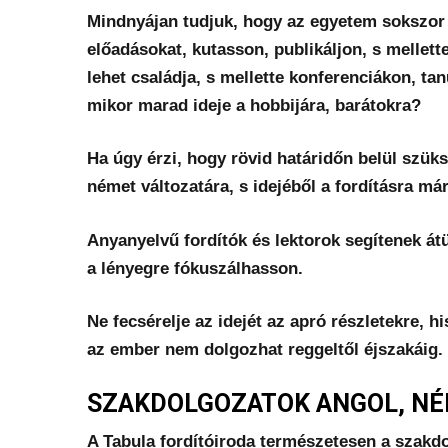
Mindnyájan tudjuk, hogy az egyetem sokszor t
előadásokat, kutasson, publikáljon, s mellet
lehet családja, s mellette konferenciákon, ta
mikor marad ideje a hobbijára, barátokra?
Ha úgy érzi, hogy rövid határidőn belül szük
német változatára, s idejéből a fordításra már
Anyanyelvű fordítók és lektorok segítenek át
a lényegre fókuszálhasson.
Ne fecsérelje az idejét az apró részletekre, 
az ember nem dolgozhat reggeltől éjszakáig.
SZAKDOLGOZATOK ANGOL, NÉ
A Tabula fordítóiroda természetesen a szakd