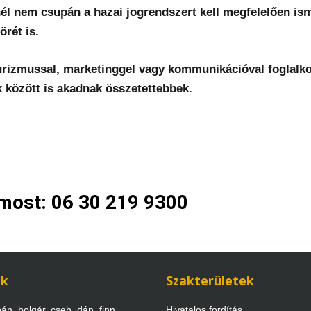
nél nem csupán a hazai jogrendszert kell megfelelően ism
örét is.
urizmussal, marketinggel vagy kommunikációval foglalk
k között is akadnak összetettebbek.
 most: 06 30 219 9300
ek
Szakterületek
án, bolgár, cseh, dán, finn,
Hivatalos fordítás