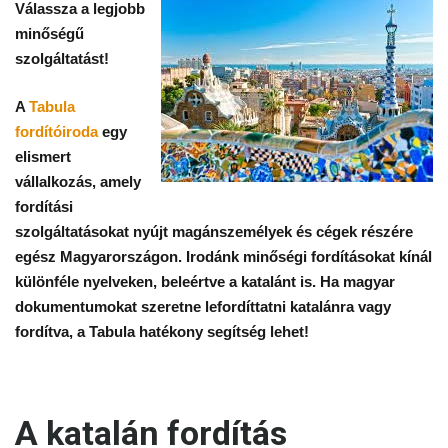
Válassza a legjobb
fordítás
minőségű
szolgáltatást!
A
Tabula
fordítóiroda
egy
elismert
vállalkozás, amely
fordítási
szolgáltatásokat nyújt magánszemélyek és cégek részére
egész Magyarországon. Irodánk minőségi fordításokat kínál
különféle nyelveken, beleértve a katalánt is. Ha magyar
dokumentumokat szeretne lefordíttatni katalánra vagy
fordítva, a Tabula hatékony segítség lehet!
A katalán fordítás