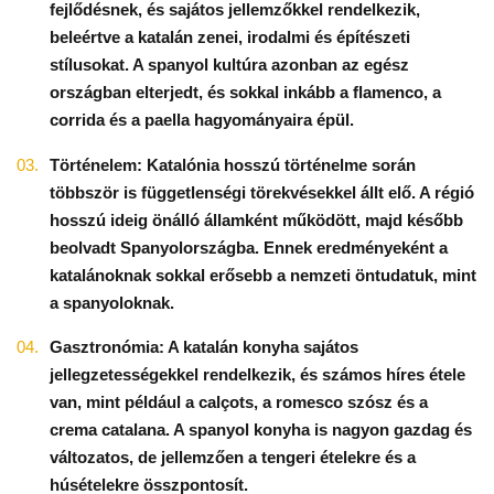
fejlődésnek, és sajátos jellemzőkkel rendelkezik,
beleértve a katalán zenei, irodalmi és építészeti
stílusokat. A spanyol kultúra azonban az egész
országban elterjedt, és sokkal inkább a flamenco, a
corrida és a paella hagyományaira épül.
Történelem: Katalónia hosszú történelme során
többször is függetlenségi törekvésekkel állt elő. A régió
hosszú ideig önálló államként működött, majd később
beolvadt Spanyolországba. Ennek eredményeként a
katalánoknak sokkal erősebb a nemzeti öntudatuk, mint
a spanyoloknak.
Gasztronómia: A katalán konyha sajátos
jellegzetességekkel rendelkezik, és számos híres étele
van, mint például a calçots, a romesco szósz és a
crema catalana. A spanyol konyha is nagyon gazdag és
változatos, de jellemzően a tengeri ételekre és a
húsételekre összpontosít.