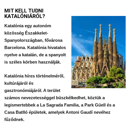
MIT KELL TUDNI
KATALÓNIÁRÓL?
Katalónia egy autonóm
közösség Északkelet-
Spanyolországban, fővárosa
Barcelona. Katalónia hivatalos
nyelve a katalán, de a spanyolt
is széles körben használják.
Katalónia híres történelméről,
kultúrájáról és
gasztronómiájáról. A terület
számos nevezetességgel büszkélkedhet, köztük a
legismertebbek a La Sagrada Familia, a Park Güell és a
Casa Batlló épületek, amelyek Antoni Gaudí nevéhez
fűződnek.