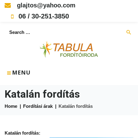
Skip
glajtos@yahoo.com
to
06 / 30-251-3850
content
Search
search
for:
MENU
Katalán fordítás
Home
|
Fordítási árak
|
Katalán fordítás
Katalán
Katalán fordítás: