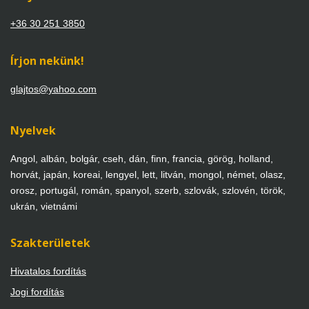
+36 30 251 3850
Írjon nekünk!
glajtos@yahoo.com
Nyelvek
Angol, albán, bolgár, cseh, dán, finn, francia, görög, holland,
horvát, japán, koreai, lengyel, lett, litván, mongol, német, olasz,
orosz, portugál, román, spanyol, szerb, szlovák, szlovén, török,
ukrán, vietnámi
Szakterületek
Hivatalos fordítás
Jogi fordítás