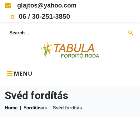
Skip
glajtos@yahoo.com
to
06 / 30-251-3850
content
Search
search
for:
MENU
Svéd fordítás
Home
|
Fordítások
|
Svéd fordítás
Svéd