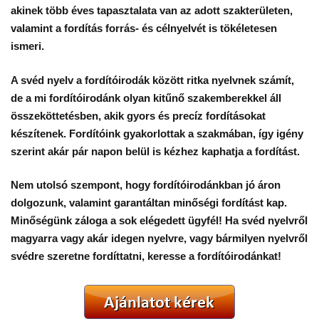
akinek több éves tapasztalata van az adott szakterületen,
valamint a fordítás forrás- és célnyelvét is tökéletesen
ismeri.
A svéd nyelv a fordítóirodák között ritka nyelvnek számít,
de a mi fordítóirodánk olyan kitűnő szakemberekkel áll
összeköttetésben, akik
gyors
és
precíz
fordításokat
készítenek. Fordítóink gyakorlottak a szakmában, így igény
szerint akár pár napon belül is kézhez kaphatja a fordítást.
Nem utolsó szempont, hogy fordítóirodánkban
jó áron
dolgozunk, valamint
garantáltan minőségi
fordítást kap.
Minőségünk záloga a sok elégedett ügyfél! Ha svéd nyelvről
magyarra vagy akár idegen nyelvre, vagy bármilyen nyelvről
svédre szeretne fordíttatni, keresse a fordítóirodánkat!