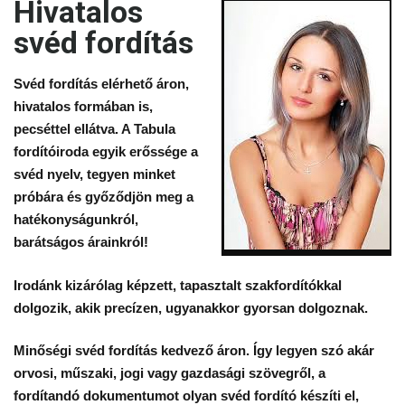
Hivatalos
fordítás
svéd fordítás
Svéd fordítás elérhető áron,
hivatalos formában is,
pecséttel ellátva. A Tabula
fordítóiroda egyik erőssége a
svéd nyelv, tegyen minket
próbára és győződjön meg a
hatékonyságunkról,
barátságos árainkról!
Irodánk kizárólag képzett, tapasztalt szakfordítókkal
dolgozik, akik precízen, ugyanakkor gyorsan dolgoznak.
Minőségi svéd fordítás kedvező áron. Így legyen szó akár
orvosi, műszaki, jogi vagy gazdasági szövegről, a
fordítandó dokumentumot olyan
svéd fordító
készíti el,