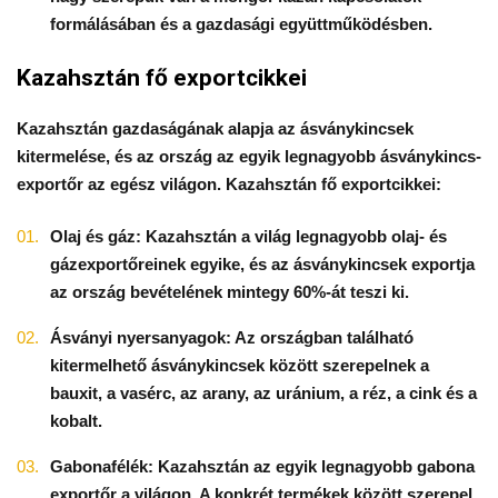
formálásában és a gazdasági együttműködésben.
Kazahsztán fő exportcikkei
Kazahsztán gazdaságának alapja az ásványkincsek
kitermelése, és az ország az egyik legnagyobb ásványkincs-
exportőr az egész világon. Kazahsztán fő exportcikkei:
Olaj és gáz: Kazahsztán a világ legnagyobb olaj- és
gázexportőreinek egyike, és az ásványkincsek exportja
az ország bevételének mintegy 60%-át teszi ki.
Ásványi nyersanyagok: Az országban található
kitermelhető ásványkincsek között szerepelnek a
bauxit, a vasérc, az arany, az uránium, a réz, a cink és a
kobalt.
Gabonafélék: Kazahsztán az egyik legnagyobb gabona
exportőr a világon. A konkrét termékek között szerepel