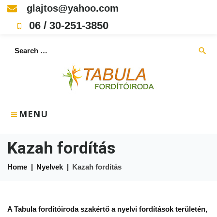
Skip
glajtos@yahoo.com
to
06 / 30-251-3850
content
Search
search
for:
MENU
Kazah fordítás
Home
|
Nyelvek
|
Kazah fordítás
Kazah
A Tabula fordítóiroda szakértő a nyelvi fordítások területén,