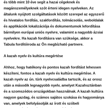
és több mint 10 éve segít a hazai cégeknek és
fordítás
magánszemélyeknek szót érteni idegen nyelveken. Az
általunk nyújtott szolgáltatások között szerepel az egyszerű
és hivatalos fordítás, szakfordítás, tolmácsolás, weboldalak
és applikációk lokalizációja és dokumentumok lefordítása
bármilyen európai uniós nyelvre, valamint a nagyobb ázsiai
nyelvekre. Ha kazah fordításra van szüksége, akkor a
Tabula fordítóiroda az Ön megbízható partnere.
A kazah nyelv és kultúra megértése
Ahhoz, hogy hatékony és pontos kazah fordítást lehessen
készíteni, fontos a kazah nyelv és kultúra megértése. A
kazah nyelv az ún. türk nyelvcsaládba tartozik, és az orosz
után a második legnagyobb nyelv, amelyet Kazahsztánban
és a szomszédos országokban használnak. A kazah kultúra
nagyon gazdag, és számos sajátos szokása és hagyománya
van, amelyek befolyásolják az írott és szóbeli