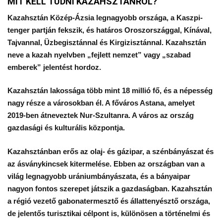
MIT KELL TUDNI KAZAHSZTÁNRÓL?
Kazahsztán Közép-Ázsia legnagyobb országa, a Kaszpi-
tenger partján fekszik, és határos Oroszországgal, Kínával,
Tajvannal, Üzbegisztánnal és Kirgizisztánnal. Kazahsztán
neve a kazah nyelvben „fejlett nemzet” vagy „szabad
emberek” jelentést hordoz.
Kazahsztán lakossága több mint 18 millió fő, és a népesség
nagy része a városokban él. A főváros Astana, amelyet
2019-ben átneveztek Nur-Szultanra. A város az ország
gazdasági és kulturális központja.
Kazahsztánban erős az olaj- és gázipar, a szénbányászat és
az ásványkincsek kitermelése. Ebben az országban van a
világ legnagyobb urániumbányászata, és a bányaipar
nagyon fontos szerepet játszik a gazdaságban. Kazahsztán
a régió vezető gabonatermesztő és állattenyésztő országa,
de jelentős turisztikai célpont is, különösen a történelmi és