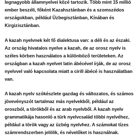
legnagyobb államnyelvei közé tartozik. Több mint 15 millió
ember beszéli, főként Kazahsztánban és a szomszédos
országokban, például Üzbegisztánban, Kínában és
Kirgizisztánban.
A kazah nyelvnek két fő dialektusa van: a déli és az északi.
Az ország hivatalos nyelve a kazah, de az orosz nyelv is
széles körben használatos a különböző területeken. Az
országban a kazah nyelvet latin ábécével írják, de az orosz
nyelvvel való kapcsolata miatt a cirill ábécé is használatban
van.
A kazah nyelv szókészlete gazdag és változatos, és számos
jövevényszót tartalmaz más nyelvekből, például az
oroszból, a törökből és az arab nyelvből. A kazah nyelv
grammatikája hasonló a türk nyelvcsalád többi nyelvéhez,
például a török vagy az üzbég nyelvhez. A számokat tízes
számrendszerben jelölik, és névelőket is használnak.