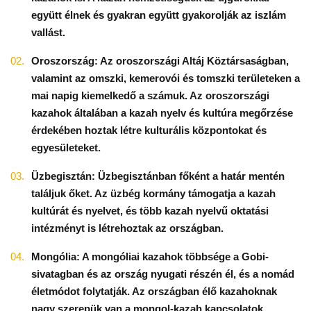
együtt élnek és gyakran együtt gyakorolják az iszlám
vallást.
Oroszország: Az oroszországi Altáj Köztársaságban,
valamint az omszki, kemerovói és tomszki területeken a
mai napig kiemelkedő a számuk. Az oroszországi
kazahok általában a kazah nyelv és kultúra megőrzése
érdekében hoztak létre kulturális központokat és
egyesületeket.
Üzbegisztán: Üzbegisztánban főként a határ mentén
találjuk őket. Az üzbég kormány támogatja a kazah
kultúrát és nyelvet, és több kazah nyelvű oktatási
intézményt is létrehoztak az országban.
Mongólia: A mongóliai kazahok többsége a Gobi-
sivatagban és az ország nyugati részén él, és a nomád
életmódot folytatják. Az országban élő kazahoknak
nagy szerepük van a mongol-kazah kapcsolatok