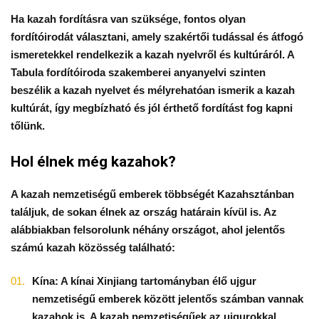
Ha kazah fordításra van szüksége, fontos olyan
fordítóirodát választani, amely szakértői tudással és átfogó
ismeretekkel rendelkezik a kazah nyelvről és kultúráról. A
Tabula fordítóiroda szakemberei anyanyelvi szinten
beszélik a kazah nyelvet és mélyrehatóan ismerik a kazah
kultúrát, így megbízható és jól érthető fordítást fog kapni
tőlünk.
Hol élnek még kazahok?
A kazah nemzetiségű emberek többségét Kazahsztánban
találjuk, de sokan élnek az ország határain kívül is. Az
alábbiakban felsorolunk néhány országot, ahol jelentős
számú kazah közösség található:
Kína: A kínai Xinjiang tartományban élő ujgur
nemzetiségű emberek között jelentős számban vannak
kazahok is. A kazah nemzetiségűek az ujgurokkal