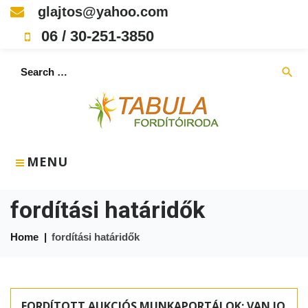
Skip
glajtos@yahoo.com
to
06 / 30-251-3850
content
Search
search
for:
MENU
fordítási határidők
Home
|
fordítási határidők
Címke:
fordítási
FORDÍTOTT AUKCIÓS MUNKAPORTÁLOK: VAN JO