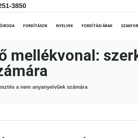
251-3850
ÓIRODA
FORDÍTÁSOK
NYELVEK
FORDÍTÁSI ÁRAK
SZAKFOR
ő mellékvonal: szer
számára
esztés a nem anyanyelvűek számára