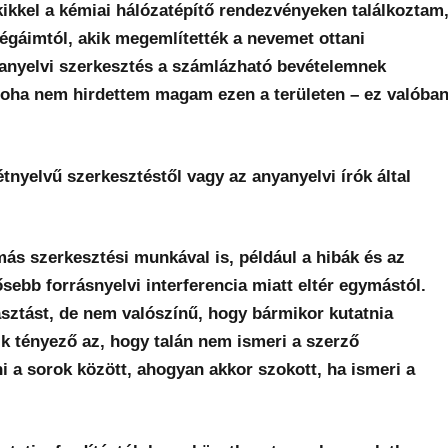
akikkel a kémiai hálózatépítő rendezvényeken találkoztam
légáimtól, akik megemlítették a nevemet ottani
anyelvi szerkesztés a számlázható bevételemnek
. Soha nem hirdettem magam ezen a területen – ez valóba
tnyelvű szerkesztéstől vagy az anyanyelvi írók által
ás szerkesztési munkával is, például a hibák és az
ősebb forrásnyelvi interferencia miatt eltér egymástól.
asztást, de nem valószínű, hogy bármikor kutatnia
k tényező az, hogy talán nem ismeri a szerző
i a sorok között, ahogyan akkor szokott, ha ismeri a