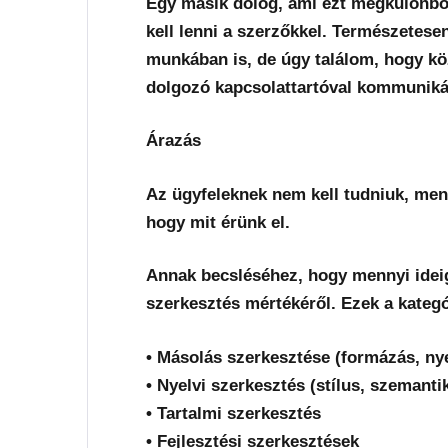
Egy másik dolog, ami ezt megkülönböz
kell lenni a szerzőkkel. Természetesen
munkában is, de úgy találom, hogy kö
dolgozó kapcsolattartóval kommunikál
Árazás
Az ügyfeleknek nem kell tudniuk, mennyi
hogy mit érünk el.
Annak becsléséhez, hogy mennyi ideig
szerkesztés mértékéről. Ezek a kategó
• Másolás szerkesztése (formázás, nyel
• Nyelvi szerkesztés (stílus, szemanti
• Tartalmi szerkesztés
• Fejlesztési szerkesztések