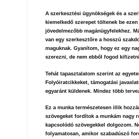
A szerkesztési ügynökségek és a szer
kiemelkedő szerepet töltenek be eze
jövedelmezőbb magánügyfelekhez. Má
van egy szerkesztőre a hosszú szakd
maguknak. Gyanítom, hogy ez egy nagy 
szerezni, de nem ebből fogod kifizetn
Tehát tapasztalatom szerint az egyete
Folyóiratcikkeket, támogatási javasl
egyaránt küldenek. Mindez több tervez
Ez a munka természetesen illik hozz
szövegeket fordítok a munkám nagy r
kapcsolódó szövegekkel dolgozom. Ne
folyamatosan, amikor szabadúszó for