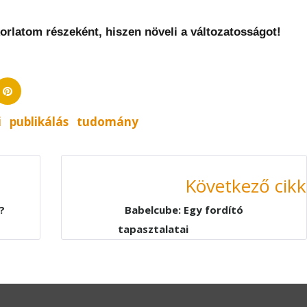
korlatom részeként, hiszen növeli a változatosságot!
edIn
Pinterest
i
publikálás
tudomány
Következő cikk
?
Babelcube: Egy fordító
tapasztalatai