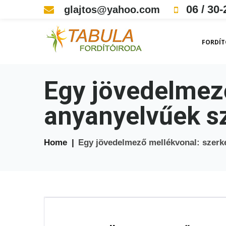
Skip
06 / 30-
glajtos@yahoo.com
to
content
FORDÍT
Egy jövedelmez
anyanyelvűek 
Home
|
Egy jövedelmező mellékvonal: szerk