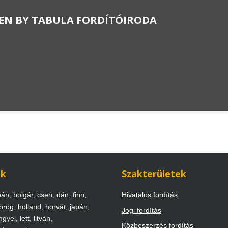
EN BY
TABULA FORDÍTÓIRODA
ek
Szakterületek
án, bolgár, cseh, dán, finn,
Hivatalos fordítás
örög, holland, horvát, japán,
Jogi fordítás
gyel, lett, litván,
Közbeszerzés fordítás