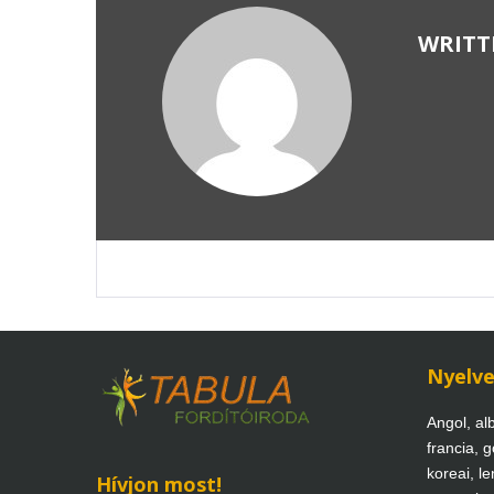
WRITT
Nyelv
Angol, alb
francia, g
koreai, len
Hívjon most!