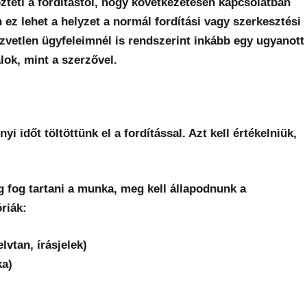
teti a fordítástól, hogy következetesen kapcsolatban
 ez lehet a helyzet a normál fordítási vagy szerkesztési
zvetlen ügyfeleimnél is rendszerint inkább egy ugyanott
ok, mint a szerzővel.
 időt töltöttünk el a fordítással. Azt kell értékelniük,
 fog tartani a munka, meg kell állapodnunk a
riák:
vtan, írásjelek)
ka)