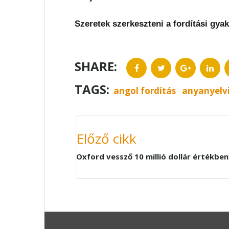
Szeretek szerkeszteni a fordítási gya
SHARE:
Facebook
Twitter
Google+
Link
TAGS:
angol fordítás
anyanyelv
BEJEGYZÉS
NAVIGÁCIÓ
Előző cikk
Oxford vessző 10 millió dollár értékben