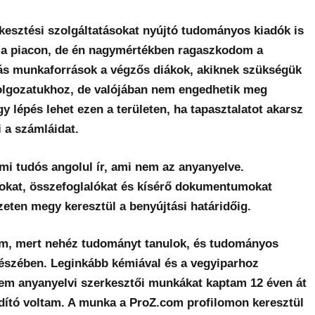
kesztési szolgáltatásokat nyújtó tudományos kiadók is
n a piacon, de én nagymértékben ragaszkodom a
s munkaforrások a végzős diákok, akiknek szükségük
olgozatukhoz, de valójában nem engedhetik meg
lépés lehet ezen a területen, ha tapasztalatot akarsz
i a számláidat.
mi tudós angolul ír, ami nem az anyanyelve.
atokat, összefoglalókat és kísérő dokumentumokat
eten megy keresztül a benyújtási határidőig.
ám, mert nehéz tudományt tanulok, és tudományos
észében. Leginkább kémiával és a vegyiparhoz
m anyanyelvi szerkesztői munkákat kaptam 12 éven át
dító voltam. A munka a ProZ.com profilomon keresztül