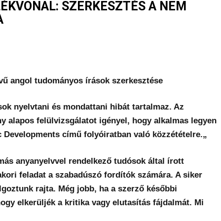
ÉKVONAL: SZERKESZTÉS A NEM
A
lvű angol tudományos írások szerkesztése
 sok nyelvtani és mondattani hibát tartalmaz. Az
 alapos felülvizsgálatot igényel, hogy alkalmas legyen
c Developments című folyóiratban való közzétételre.„
ás anyanyelvvel rendelkező tudósok által írott
kori feladat a szabadúszó fordítók számára. A siker
lgoztunk rajta. Még jobb, ha a szerző későbbi
ogy elkerüljék a kritika vagy elutasítás fájdalmát. Mi