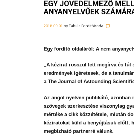
EGY JÖVEDELMEZŐ MELL
ANYANYELVŰEK SZÁMÁR
2018-09-01
by
Tabula Fordítóiroda
chat_bubble_outline
Egy fordító oldaláról: A nem anyanye
„A kézirat rosszul lett megírva és túl
eredmények ígéretesek, de a tanulmány
a The Journal of Astounding Scientifi
Az angol nyelven publikáló, azonban m
szövegek szerkesztése viszonylag gya
mértéke a cikk közzététele, miután do
kéziratokat küld a benyújtásuk előtt, h
megbízható partnerré válunk.