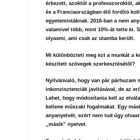
érkezett, azoktól a professzoroktól, 
és a Franciaországban élő fordító kol
egyetemistáknak. 2016-ban a nem any
valamivel több, mint 10%-át tette ki
olyasmi, ami csak az utamba került.
Mi különbözteti meg ezt a munkát a ké
készített szövegek szerkesztésétől?
Nyilvánvaló, hogy van pár párhuzam m
inkonzisztenciák javításával, de az er
Lehet, hogy módosítania kell az elvál
kellene műszaki fogalmakat. Egy mási
anyanyelvét, ezért nem tud úgy olvasn
„másik” nyelvet.