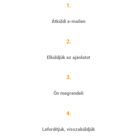
1.
Átküldi e-mailen
2.
Elküldjük az ajánlatot
3.
Ön megrendeli
4.
Lefordítjuk, visszaküldjük