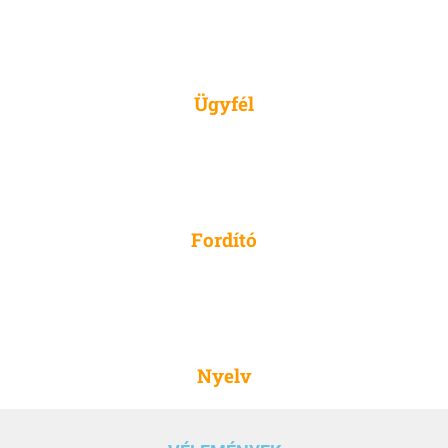
2500
Ügyfél
316
Fordító
52
Nyelv