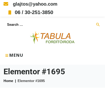
glajtos@yahoo.com
06 / 30-251-3850
search
MENU
Elementor #1695
Home
|
Elementor #1695