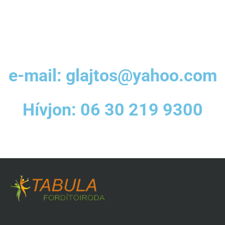
e-mail:
glajtos@yahoo.com
Hívjon:
06 30 219 9300