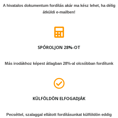
A hivatalos dokumentum fordítás akár ma kész lehet, ha délig
átküldi e-mailben!
SPÓROLJON 28%-OT
Más irodákhoz képest átlagban 28%-al olcsóbban fordítunk
KÜLFÖLDÖN ELFOGADJÁK
Pecséttel, szalaggal ellátott fordításunkat külföldön eddig