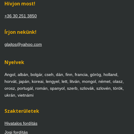
Hívjon most!
+36 30 251 3850
Írjon nekünk!
glajtos@yahoo.com
Nyelvek
Angol, albán, bolgár, cseh, dán, finn, francia, görög, holland,
horvát, japán, koreai, lengyel, lett, litván, mongol, német, olasz,
orosz, portugál, román, spanyol, szerb, szlovák, szlovén, török,
ukrán, vietnámi
Szakterületek
Hivatalos fordítás
Jogi fordítás