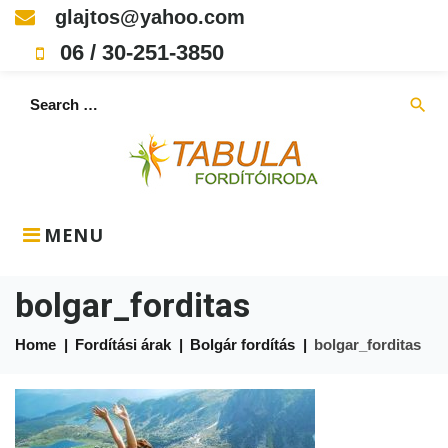
Skip
glajtos@yahoo.com
to
06 / 30-251-3850
content
Search
search
for:
MENU
bolgar_forditas
Home
|
Fordítási árak
|
Bolgár fordítás
|
bolgar_forditas
bolgar_forditas