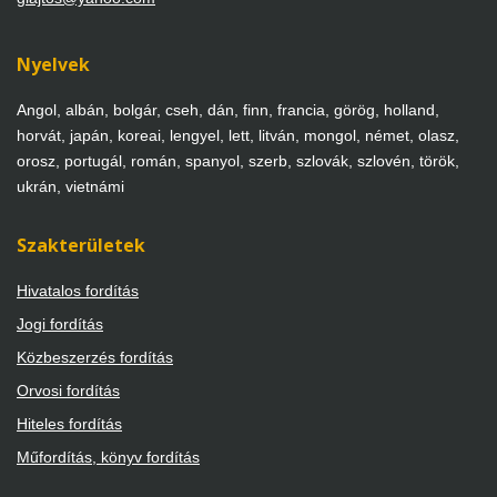
Nyelvek
Angol, albán, bolgár, cseh, dán, finn, francia, görög, holland,
horvát, japán, koreai, lengyel, lett, litván, mongol, német, olasz,
orosz, portugál, román, spanyol, szerb, szlovák, szlovén, török,
ukrán, vietnámi
Szakterületek
Hivatalos fordítás
Jogi fordítás
Közbeszerzés fordítás
Orvosi fordítás
Hiteles fordítás
Műfordítás, könyv fordítás