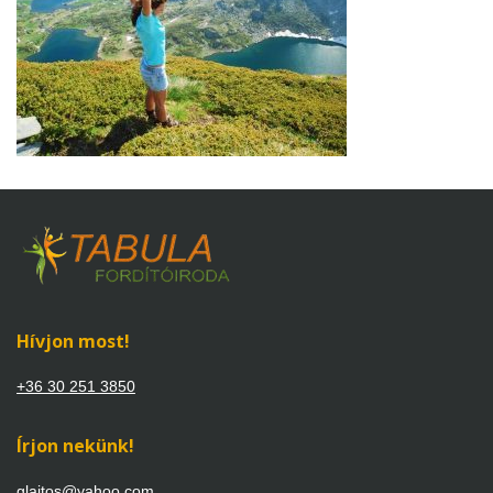
Hívjon most!
+36 30 251 3850
Írjon nekünk!
glajtos@yahoo.com