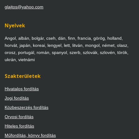
glajtos@yahoo.com
Nyelvek
Angol, albán, bolgár, cseh, dán, finn, francia, görög, holland,
horvát, japán, koreai, lengyel, lett, litván, mongol, német, olasz,
orosz, portugál, román, spanyol, szerb, szlovák, szlovén, török,
ukrán, vietnámi
Szakterületek
Hivatalos fordítás
Jogi fordítás
Közbeszerzés fordítás
Orvosi fordítás
Hiteles fordítás
Műfordítás, könyv fordítás