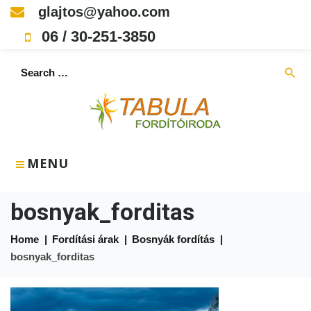
Skip
glajtos@yahoo.com
to
06 / 30-251-3850
content
Search
search
for:
MENU
bosnyak_forditas
Home
|
Fordítási árak
|
Bosnyák fordítás
|
bosnyak_forditas
bosnyak_forditas