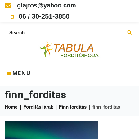
Skip
glajtos@yahoo.com
to
06 / 30-251-3850
content
Search
search
for:
MENU
finn_forditas
Home
|
Fordítási árak
|
Finn fordítás
|
finn_forditas
finn_forditas