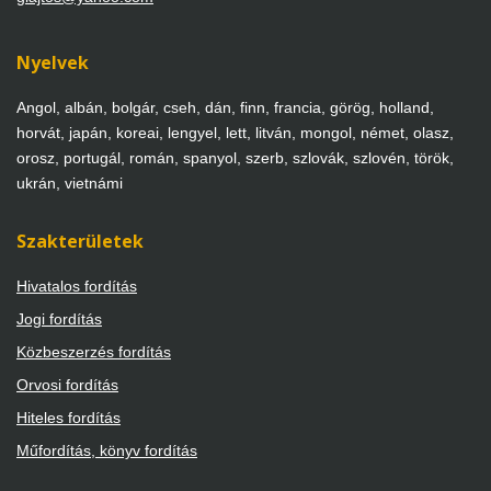
Nyelvek
Angol, albán, bolgár, cseh, dán, finn, francia, görög, holland,
horvát, japán, koreai, lengyel, lett, litván, mongol, német, olasz,
orosz, portugál, román, spanyol, szerb, szlovák, szlovén, török,
ukrán, vietnámi
Szakterületek
Hivatalos fordítás
Jogi fordítás
Közbeszerzés fordítás
Orvosi fordítás
Hiteles fordítás
Műfordítás, könyv fordítás