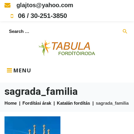
Skip
glajtos@yahoo.com
to
06 / 30-251-3850
content
Search
search
for:
MENU
sagrada_familia
Home
|
Fordítási árak
|
Katalán fordítás
|
sagrada_familia
sagrada_familia