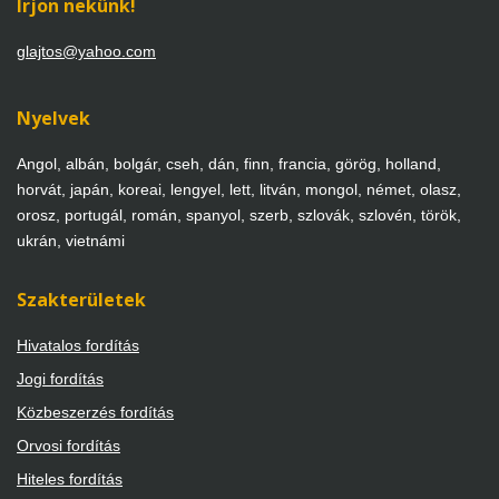
Írjon nekünk!
glajtos@yahoo.com
Nyelvek
Angol, albán, bolgár, cseh, dán, finn, francia, görög, holland,
horvát, japán, koreai, lengyel, lett, litván, mongol, német, olasz,
orosz, portugál, román, spanyol, szerb, szlovák, szlovén, török,
ukrán, vietnámi
Szakterületek
Hivatalos fordítás
Jogi fordítás
Közbeszerzés fordítás
Orvosi fordítás
Hiteles fordítás