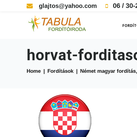
Skip
06 / 30-
glajtos@yahoo.com
to
content
FORDÍT
horvat-forditas
Home
|
Fordítások
|
Német magyar fordítás,
horvat-
forditasok