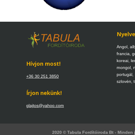
Nyelv
Angol, alb
francia, g
koreai, len
Hívjon most!
mongol, n
portugál,
+36 30 251 3850
szlovén, 
Írjon nekünk!
glajtos@yahoo.com
2020 © Tabula Fordítóiroda Bt - Minden j