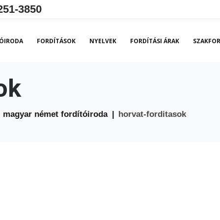
251-3850
ÓIRODA
FORDÍTÁSOK
NYELVEK
FORDÍTÁSI ÁRAK
SZAKFOR
ok
 magyar német fordítóiroda
|
horvat-forditasok