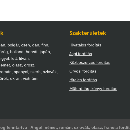
ek
Szakterületek
án, bolgár, cseh, dán, finn,
Hivatalos fordítás
örög, holland, horvát, japán,
Jogi fordítás
gyel, lett, litván,
Közbeszerzés fordítás
émet, olasz, orosz,
Orvosi fordítás
 román, spanyol, szerb, szlovák,
török, ukrán, vietnámi
Hiteles fordítás
Műfordítás, könyv fordítás
og fenntartva - Angol, német, román, szlovák, olasz, francia fordí