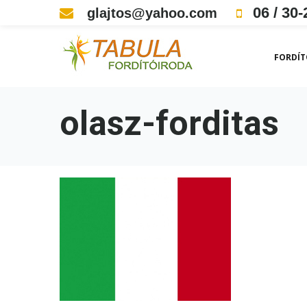
Skip
06 / 30-
glajtos@yahoo.com
to
content
FORDÍT
olasz-forditas
olasz-
forditas