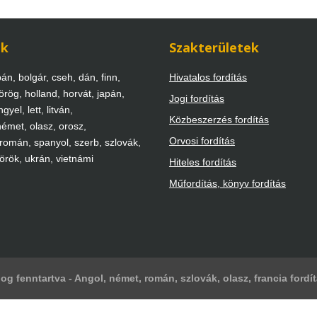
ek
Szakterületek
án, bolgár, cseh, dán, finn,
Hivatalos fordítás
örög, holland, horvát, japán,
Jogi fordítás
gyel, lett, litván,
Közbeszerzés fordítás
émet, olasz, orosz,
Orvosi fordítás
 román, spanyol, szerb, szlovák,
török, ukrán, vietnámi
Hiteles fordítás
Műfordítás, könyv fordítás
og fenntartva - Angol, német, román, szlovák, olasz, francia fordí