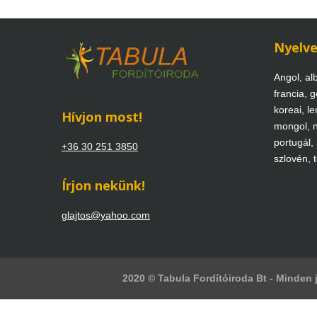
Nyelv
Angol, alb
francia, g
koreai, len
Hívjon most!
mongol, n
portugál,
+36 30 251 3850
szlovén, 
Írjon nekünk!
glajtos@yahoo.com
2020 © Tabula Fordítóiroda Bt - Minden j