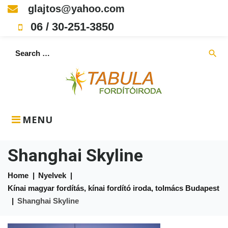
Skip
glajtos@yahoo.com
to
06 / 30-251-3850
content
Search
search
for:
MENU
Shanghai Skyline
Home
|
Nyelvek
|
Kínai magyar fordítás, kínai fordító iroda, tolmács Budapest
|
Shanghai Skyline