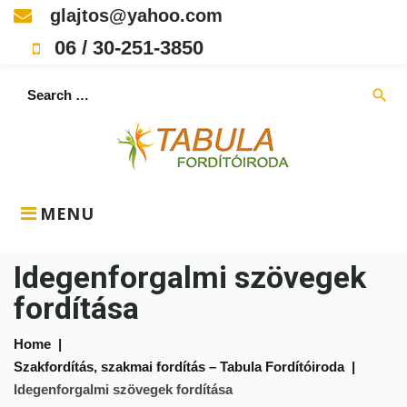
Skip
glajtos@yahoo.com
to
06 / 30-251-3850
content
Search
search
for:
MENU
Idegenforgalmi szövegek
fordítása
Home
|
Szakfordítás, szakmai fordítás – Tabula Fordítóiroda
|
Idegenforgalmi szövegek fordítása