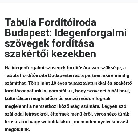
Idegenforgalmi
Tabula Fordítóiroda
szövegek
Budapest
: Idegenforgalmi
fordítása
szövegek fordítása
szakértői kezekben
Ha idegenforgalmi szövegek fordítására van szüksége, a
Tabula Fordítóiroda Budapesten az a partner, akire mindig
számíthat. Több mint 10 éves tapasztalatunkkal és szakértő
fordítócsapatunkkal garantáljuk, hogy szövegei hibátlanul,
kulturálisan megfelelően és vonzó módon fognak
megjelenni a nemzetközi közönség számára. Legyen szó
szállodai leírásokról, éttermek menüjéről, városnéző túrák
brosúráiról vagy weboldalakról, mi minden nyelvi kihívást
megoldunk.