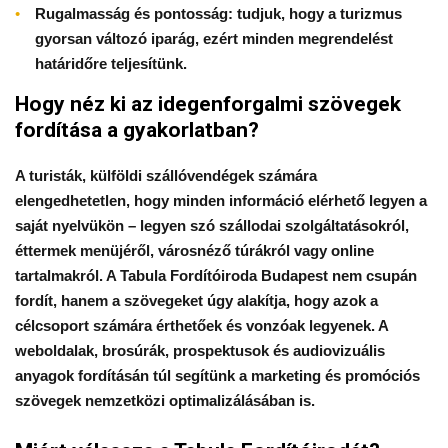
Rugalmasság és pontosság: tudjuk, hogy a turizmus
gyorsan változó iparág, ezért minden megrendelést
határidőre teljesítünk.
Hogy néz ki az idegenforgalmi szövegek
fordítása a gyakorlatban?
A turisták, külföldi szállóvendégek számára
elengedhetetlen, hogy minden információ elérhető legyen a
saját nyelvükön – legyen szó szállodai szolgáltatásokról,
éttermek menüjéről, városnéző túrákról vagy online
tartalmakról. A
Tabula Fordítóiroda Budapest
nem csupán
fordít, hanem a szövegeket úgy alakítja, hogy azok a
célcsoport számára érthetőek és vonzóak legyenek. A
weboldalak, brosúrák, prospektusok és audiovizuális
anyagok fordításán túl segítünk a marketing és promóciós
szövegek nemzetközi optimalizálásában is.