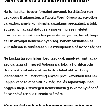
Miért válassza a Tabula Fordítóirodát?
Ha turisztikai, idegenforgalmi anyagok fordítására van
szüksége Budapesten, a Tabula Fordítóiroda az egyetlen
választás, amely kombinálja a szakmai precizitást, a több
évtizednyi tapasztalatot és a marketing szemléletet.
Fordítócsapatunk minden projektet egyedileg kezel, hogy
az Ön anyagai nemcsak nyelvileg, hanem vizuálisan és
kulturálisan is tökéletesen illeszkedjenek a célközönséghez.
Ne kockáztasson hibás fordításokkal, amelyek ronthatják
szolgáltatása hírnevét! Válassza a Tabula Fordítóiroda
Budapest szakértelmét, és biztos lehet abban, hogy
idegenforgalmi, marketing anyagi profi kezekben lesznek.
Lépjen kapcsolatba velünk még ma, és tapasztalja meg,
hogyan tudjuk szövegeit nemzetközileg is versenyképesé
és vonzóvá tenni a turisták számára.
Vegye fel velünk a kapcsolatot még ma!