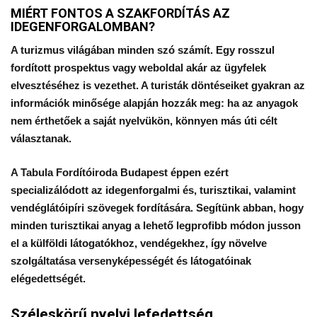
MIÉRT FONTOS A SZAKFORDÍTÁS AZ
IDEGENFORGALOMBAN?
A turizmus világában minden szó számít. Egy rosszul
fordított prospektus vagy weboldal akár az ügyfelek
elvesztéséhez is vezethet. A turisták döntéseiket gyakran az
információk minősége alapján hozzák meg: ha az anyagok
nem érthetőek a saját nyelvükön, könnyen más úti célt
választanak.
A Tabula Fordítóiroda Budapest éppen ezért
specializálódott az idegenforgalmi és, turisztikai, valamint
vendéglátóipíri szövegek fordítására. Segítünk abban, hogy
minden turisztikai anyag a lehető legprofibb módon jusson
el a külföldi látogatókhoz, vendégekhez, így növelve
szolgáltatása versenyképességét és látogatóinak
elégedettségét.
Széleskörű nyelvi lefedettség