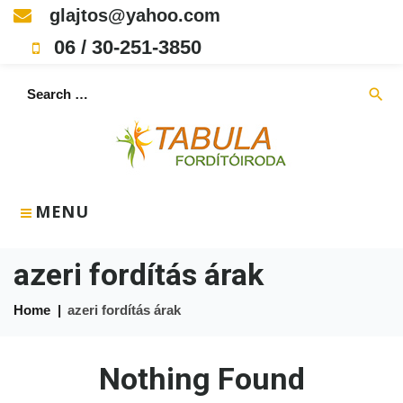
Skip
glajtos@yahoo.com
to
06 / 30-251-3850
content
Search
search
for:
MENU
azeri fordítás árak
Home
|
azeri fordítás árak
Nothing Found