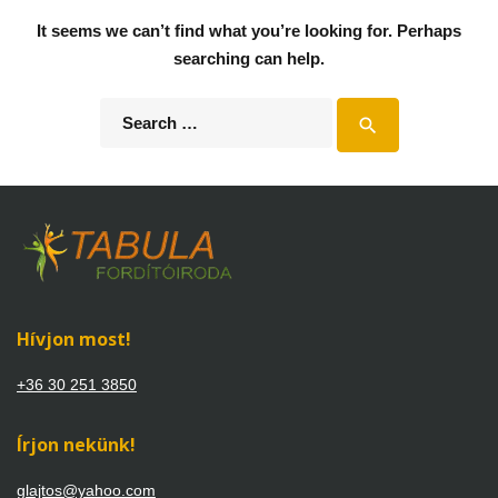
It seems we can’t find what you’re looking for. Perhaps
searching can help.
Search
search
for:
Hívjon most!
+36 30 251 3850
Írjon nekünk!
glajtos@yahoo.com