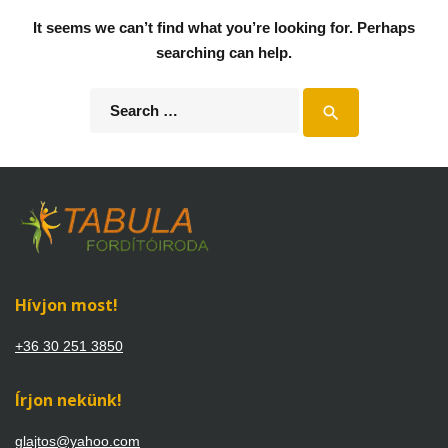
It seems we can’t find what you’re looking for. Perhaps
searching can help.
Search
search
for:
Hívjon most!
+36 30 251 3850
Írjon nekünk!
glajtos@yahoo.com