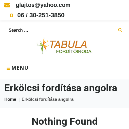
Skip
glajtos@yahoo.com
to
06 / 30-251-3850
content
Search
search
for:
MENU
Erkölcsi fordítása angolra
Home
|
Erkölcsi fordítása angolra
Nothing Found