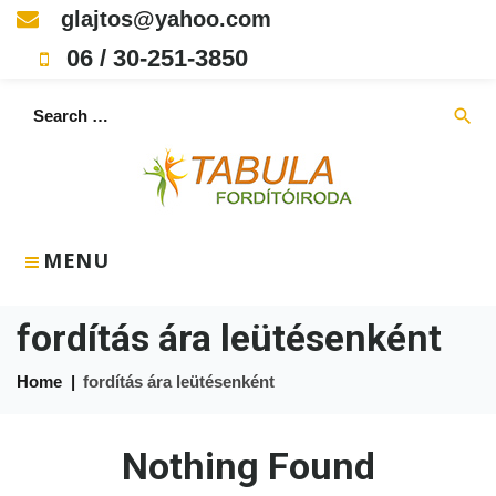
Skip
glajtos@yahoo.com
to
06 / 30-251-3850
content
Search
search
for:
MENU
fordítás ára leütésenként
Home
|
fordítás ára leütésenként
Nothing Found