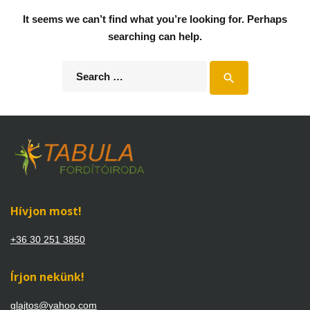
It seems we can’t find what you’re looking for. Perhaps
searching can help.
Search
search
for:
Hívjon most!
+36 30 251 3850
Írjon nekünk!
glajtos@yahoo.com