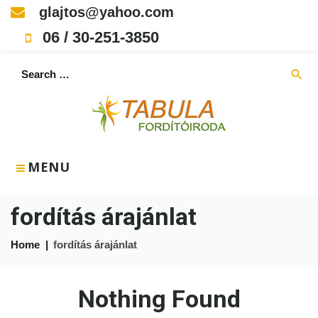
Skip
glajtos@yahoo.com
to
06 / 30-251-3850
content
Search
search
for:
MENU
fordítás árajánlat
Home
|
fordítás árajánlat
Nothing Found