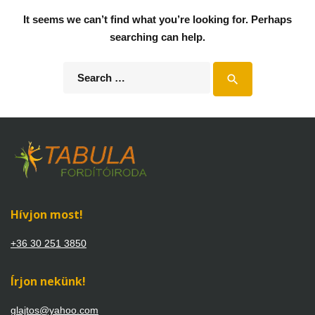
It seems we can’t find what you’re looking for. Perhaps
searching can help.
Search
search
for:
Hívjon most!
+36 30 251 3850
Írjon nekünk!
glajtos@yahoo.com