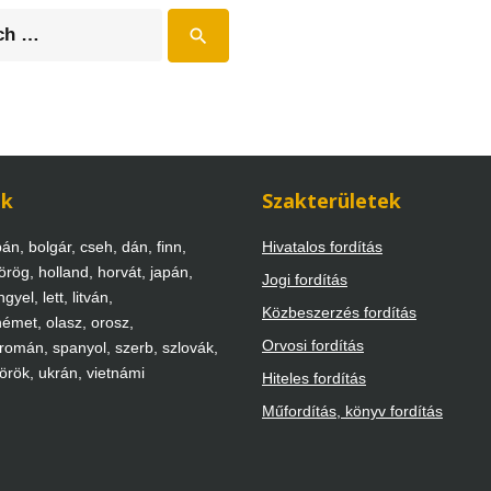
search
ek
Szakterületek
án, bolgár, cseh, dán, finn,
Hivatalos fordítás
örög, holland, horvát, japán,
Jogi fordítás
gyel, lett, litván,
Közbeszerzés fordítás
émet, olasz, orosz,
Orvosi fordítás
 román, spanyol, szerb, szlovák,
török, ukrán, vietnámi
Hiteles fordítás
Műfordítás, könyv fordítás