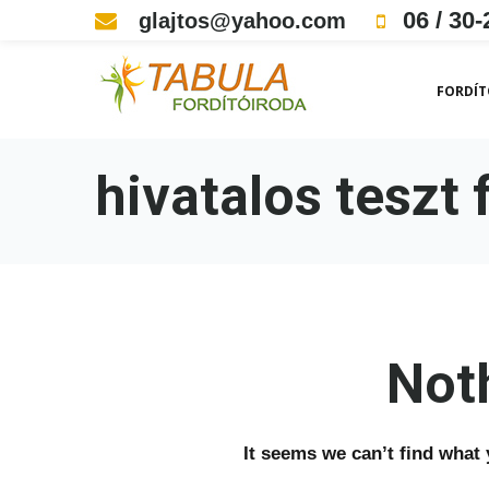
Skip
06 / 30-
glajtos@yahoo.com
to
content
FORDÍT
hivatalos teszt 
Not
It seems we can’t find what 