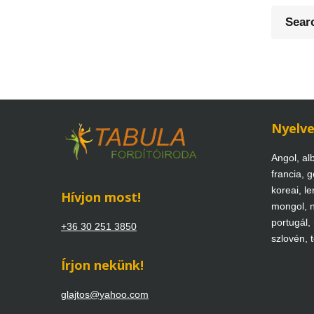
Search
for:
Nyelv
Angol, alb
francia, g
koreai, len
Hívjon most!
mongol, n
portugál,
+36 30 251 3850
szlovén, 
Írjon nekünk!
glajtos@yahoo.com