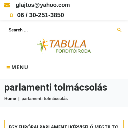
Skip
glajtos@yahoo.com
to
06 / 30-251-3850
content
Search
search
for:
MENU
parlamenti tolmácsolás
Home
|
parlamenti tolmácsolás
Címke:
parlamenti
EGY EURÓPAI PARLAMENTI KÉPVISELŐ MEGTILTO