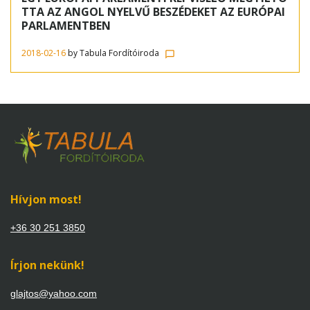
tolmácsolás
TTA AZ ANGOL NYELVŰ BESZÉDEKET AZ EURÓPAI
PARLAMENTBEN
2018-02-16
by
Tabula Fordítóiroda
chat_bubble_outline
Hívjon most!
+36 30 251 3850
Írjon nekünk!
glajtos@yahoo.com