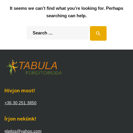
It seems we can’t find what you’re looking for. Perhaps
searching can help.
Search
search
for:
Hívjon most!
+36 30 251 3850
Írjon nekünk!
glajtos@yahoo.com