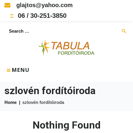
Skip
glajtos@yahoo.com
to
06 / 30-251-3850
content
Search
search
for:
MENU
szlovén fordítóiroda
Home
|
szlovén fordítóiroda
Nothing Found