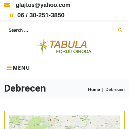
Skip
glajtos@yahoo.com
to
06 / 30-251-3850
content
Search
search
for:
MENU
Debrecen
Home
|
Debrecen
Címke:
Debrecen