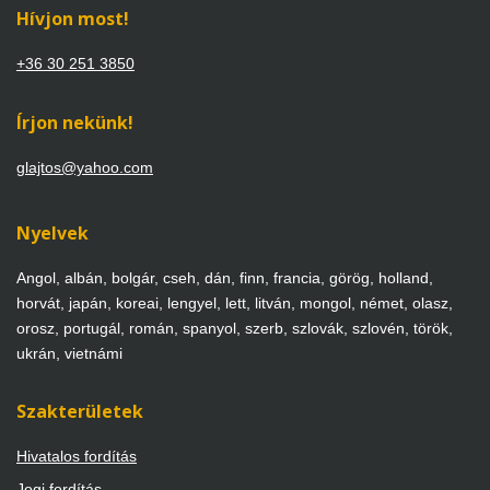
Hívjon most!
+36 30 251 3850
Írjon nekünk!
glajtos@yahoo.com
Nyelvek
Angol, albán, bolgár, cseh, dán, finn, francia, görög, holland,
horvát, japán, koreai, lengyel, lett, litván, mongol, német, olasz,
orosz, portugál, román, spanyol, szerb, szlovák, szlovén, török,
ukrán, vietnámi
Szakterületek
Hivatalos fordítás
Jogi fordítás