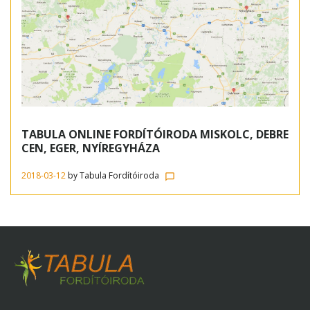
TABULA ONLINE FORDÍTÓIRODA MISKOLC, DEBRE
CEN, EGER, NYÍREGYHÁZA
2018-03-12
by
Tabula Fordítóiroda
chat_bubble_outline