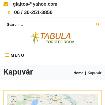
Skip
glajtos@yahoo.com
to
06 / 30-251-3850
content
Search
search
for:
MENU
Kapuvár
Home
|
Kapuvár
Címke:
Kapuvár