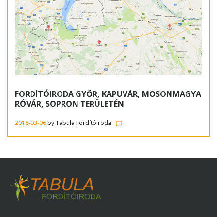
FORDÍTÓIRODA GYŐR, KAPUVÁR, MOSONMAGYA
RÓVÁR, SOPRON TERÜLETÉN
2018-03-06
by
Tabula Fordítóiroda
chat_bubble_outline