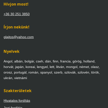
Hívjon most!
+36 30 251 3850
Írjon nekünk!
glajtos@yahoo.com
Nyelvek
Angol, albán, bolgár, cseh, dán, finn, francia, görög, holland,
horvát, japán, koreai, lengyel, lett, litván, mongol, német, olasz,
orosz, portugál, román, spanyol, szerb, szlovák, szlovén, török,
ukrán, vietnámi
Szakterületek
Hivatalos fordítás
Jogi fordítás