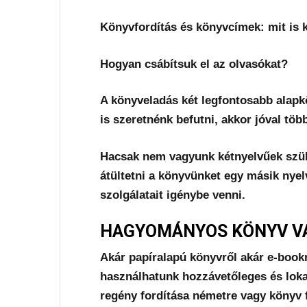
Könyvfordítás és könyvcímek: mit is 
Hogyan csábítsuk el az olvasókat?
A könyveladás két legfontosabb alapk
is szeretnénk befutni, akkor jóval tö
Hacsak nem vagyunk kétnyelvűek szüks
átültetni a könyvünket egy másik nye
szolgálatait igénybe venni.
HAGYOMÁNYOS KÖNYV VA
Akár papíralapú könyvről akár e-boo
használhatunk hozzávetőleges és lokali
regény fordítása németre vagy könyv 