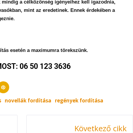
 mindig a célközönség igényeihez kell igazodnia,
olvasókban, mint az eredetinek. Ennek érdekében a
geznie.
ítás esetén a maximumra törekszünk.
ST: 06 50 123 3636
edIn
Pinterest
s
novellák fordítása
regények fordítása
Következő cikk