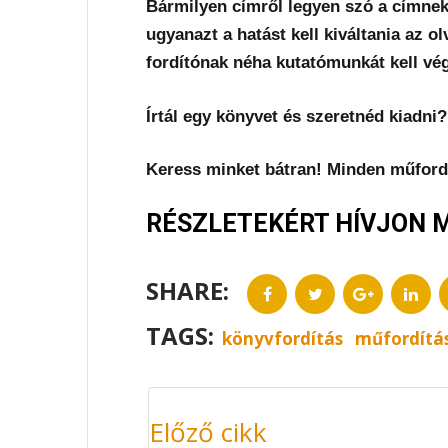
Bármilyen címről legyen szó a címnek
ugyanazt a hatást kell kiváltania az 
fordítónak néha kutatómunkát kell vé
Írtál egy könyvet és szeretnéd kiadni?
Keress minket bátran! Minden műford
RÉSZLETEKÉRT HÍVJON MO
SHARE:
Facebook
Twitter
Google+
Link
TAGS:
könyvfordítás
műfordítá
BEJEGYZÉS
NAVIGÁCIÓ
Előző cikk