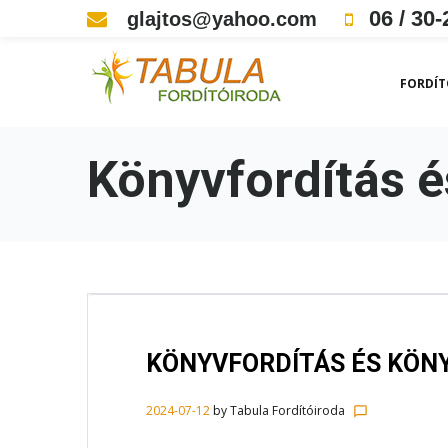
Skip
06 / 30-
glajtos@yahoo.com
to
content
FORDÍT
Könyvfordítás 
KÖNYVFORDÍTÁS ÉS KÖN
2024-07-12
by
Tabula Fordítóiroda
chat_bubble_outline