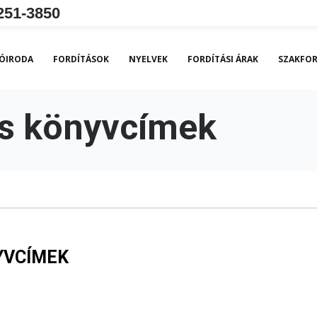
251-3850
ÓIRODA
FORDÍTÁSOK
NYELVEK
FORDÍTÁSI ÁRAK
SZAKFOR
és könyvcímek
YVCÍMEK