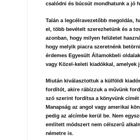
csalódni és búcsút mondhatunk a jó 
Talán a legcélravezetőbb megoldás, ha
el, több bevételt szerezhetünk és a t
azonban, hogy milyen felületet haszná
hogy melyik piacra szeretnénk betörn
érdemes Egyesült Államokbeli oldalak
vagy Közel-keleti kiadókkal, amelyek
Miután kiválasztottuk a külföldi kiad
fordítót, akire rábízzuk a művünk ford
szó szerint fordítsa a könyvünk címé
Manapság az angol vagy amerikai köny
pedig az alcímbe kerül be. Nem egysz
említett módszert nem célszerű alkal
németre is.