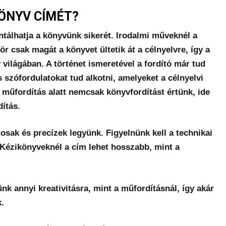
KÖNYV CÍMÉT?
tálhatja a könyvünk sikerét. Irodalmi műveknél a
ör csak magát a könyvet ültetik át a célnyelvre, így a
v világában. A történet ismeretével a fordító már tud
s szófordulatokat tud alkotni, amelyeket a célnyelvi
műfordítás alatt nemcsak könyvfordítást értünk, ide
dítás.
sak és precízek legyünk. Figyelnünk kell a technikai
. Kézikönyveknél a cím lehet hosszabb, mint a
k annyi kreativitásra, mint a műfordításnál, így akár
k.