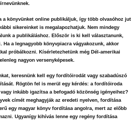
hírnevünknek.
 a könyvünket online publikáljuk, így több olvasóhoz jut
ovábbi sikereinket is megalapozhatjuk. Nem mindegy
lunk a publikáláshoz. Először is ki kell választanunk,
i. Ha a legnagyobb könyvpiacra vágyakozunk, akkor
kal próbálkozni. Kísérletezhetünk még Dél-amerikai
 jelenleg nagyon versenyképesek.
ónkat, keresnünk kell egy fordítóirodát vagy szabadúszó
ítását. Rögtön fel is merül egy kérdés: a fordítóiroda
t vagy inkább igazítsa a befogadó közönség igényeihez?
vek címét meghagyják az eredeti nyelven, fordítása
erű egy magyar könyv fordítása angolra, mert az előbb
mazni. Ugyanígy kihívás lenne egy regény fordítása