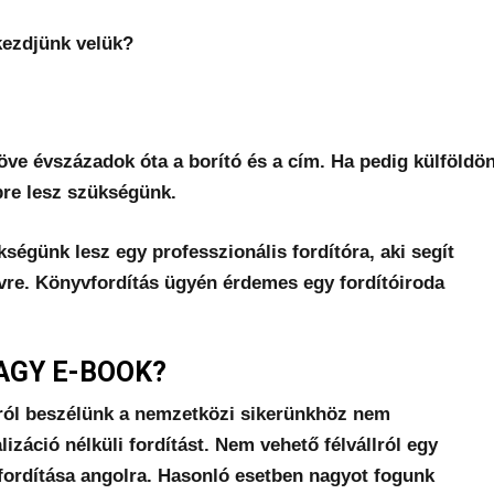
kezdjünk velük?
öve évszázadok óta a borító és a cím. Ha pedig külföldö
bbre lesz szükségünk.
égünk lesz egy professzionális fordítóra, aki segít
lvre. Könyvfordítás ügyén érdemes egy fordítóiroda
GY E-BOOK?
król beszélünk a nemzetközi sikerünkhöz nem
záció nélküli fordítást. Nem vehető félvállról egy
fordítása angolra. Hasonló esetben nagyot fogunk