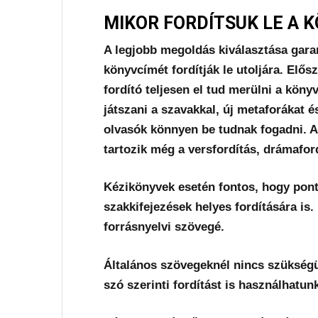
MIKOR FORDÍTSUK LE A 
A legjobb megoldás kiválasztása garan
könyvcímét fordítják le utoljára. Elősz
fordító teljesen el tud merülni a köny
játszani a szavakkal, új metaforákat é
olvasók könnyen be tudnak fogadni. A 
tartozik még a versfordítás, drámafor
Kézikönyvek esetén fontos, hogy ponto
szakkifejezések helyes fordítására is
forrásnyelvi szövegé.
Általános szövegeknél nincs szükségün
szó szerinti fordítást is használhatun