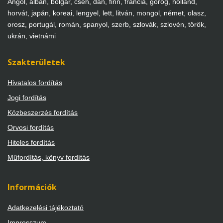
Angol, albán, bolgár, cseh, dán, finn, francia, görög, holland,
horvát, japán, koreai, lengyel, lett, litván, mongol, német, olasz,
orosz, portugál, román, spanyol, szerb, szlovák, szlovén, török,
ukrán, vietnámi
Szakterületek
Hivatalos fordítás
Jogi fordítás
Közbeszerzés fordítás
Orvosi fordítás
Hiteles fordítás
Műfordítás, könyv fordítás
Információk
Adatkezelési tájékoztató
Impresszum