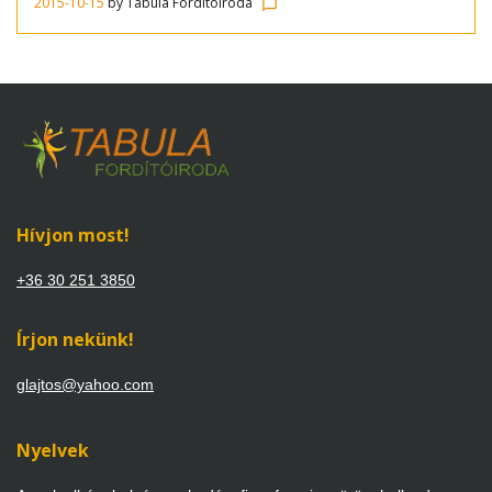
2015-10-15
by
Tabula Fordítóiroda
chat_bubble_outline
Hívjon most!
+36 30 251 3850
Írjon nekünk!
glajtos@yahoo.com
Nyelvek