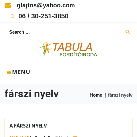
Skip
glajtos@yahoo.com
to
06 / 30-251-3850
content
Search
search
for:
MENU
fárszi nyelv
Home
|
fárszi nyelv
Címke:
fárszi
A FÁRSZI NYELV
nyelv