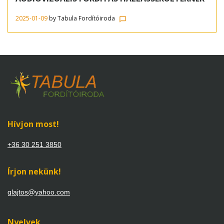
tolmácsolás
2025-01-09
by
Tabula Fordítóiroda
chat_bubble_outline
Hívjon most!
+36 30 251 3850
Írjon nekünk!
glajtos@yahoo.com
Nyelvek