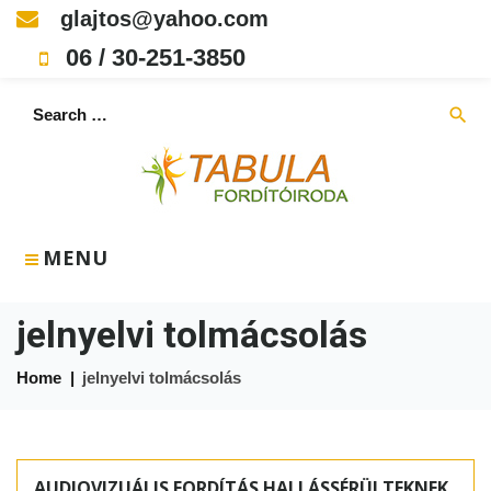
Skip
glajtos@yahoo.com
to
06 / 30-251-3850
content
Search
search
for:
MENU
jelnyelvi tolmácsolás
Home
|
jelnyelvi tolmácsolás
Címke:
jelnyelvi
AUDIOVIZUÁLIS FORDÍTÁS HALLÁSSÉRÜLTEKNEK