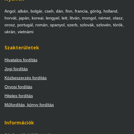
Angol, albán, bolgár, cseh, dán, finn, francia, görög, holland,
horvát, japán, koreai, lengyel, lett, litván, mongol, német, olasz,
orosz, portugál, román, spanyol, szerb, szlovák, szlovén, török,
ukrán, vietnámi
Szakterületek
Hivatalos fordítás
Jogi fordítás
Közbeszerzés fordítás
Orvosi fordítás
Hiteles fordítás
Műfordítás, könyv fordítás
Információk