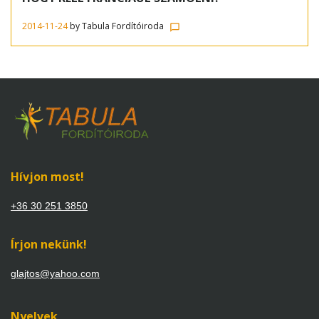
érdekesség
2014-11-24
by
Tabula Fordítóiroda
chat_bubble_outline
Hívjon most!
+36 30 251 3850
Írjon nekünk!
glajtos@yahoo.com
Nyelvek