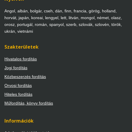
Angol, albán, bolgár, cseh, dán, finn, francia, görög, holland,
horvát, japán, koreai, lengyel, lett, litván, mongol, német, olasz,
orosz, portugál, román, spanyol, szerb, szlovák, szlovén, török,
ukrán, vietnámi
Szakterületek
Hivatalos fordítás
Jogi fordítás
Közbeszerzés fordítás
Orvosi fordítás
Hiteles fordítás
Műfordítás, könyv fordítás
Információk