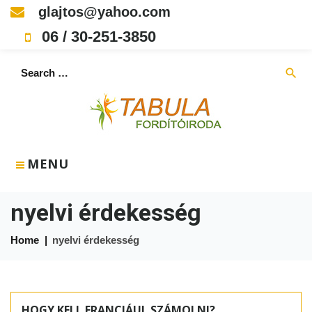
Skip
glajtos@yahoo.com
to
06 / 30-251-3850
content
Search
search
for:
MENU
nyelvi érdekesség
Home
|
nyelvi érdekesség
Címke:
nyelvi
HOGY KELL FRANCIÁUL SZÁMOLNI?