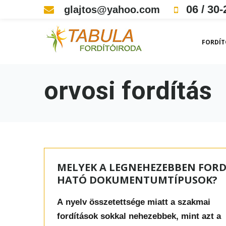
Skip
06 / 30-
glajtos@yahoo.com
to
content
FORDÍT
orvosi fordítás
Címke:
orvosi
MELYEK A LEGNEHEZEBBEN FORD
fordítás
HATÓ DOKUMENTUMTÍPUSOK?
A nyelv összetettsége miatt a szakmai
fordítások sokkal nehezebbek, mint azt a