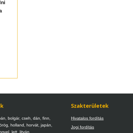
lni
a
ek
Szakterületek
án, bolgár, cseh, dán, finn,
Hivatalos fordítás
örög, holland, horvát, japán,
Jogi fordítás
gyel, lett, litván,