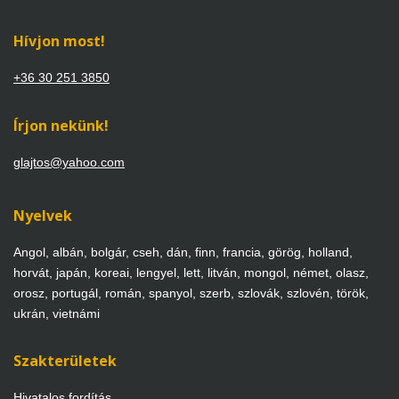
Hívjon most!
+36 30 251 3850
Írjon nekünk!
glajtos@yahoo.com
Nyelvek
Angol, albán, bolgár, cseh, dán, finn, francia, görög, holland,
horvát, japán, koreai, lengyel, lett, litván, mongol, német, olasz,
orosz, portugál, román, spanyol, szerb, szlovák, szlovén, török,
ukrán, vietnámi
Szakterületek
Hivatalos fordítás