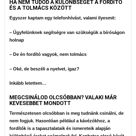
HA NEM TUDOD A KÜLÖNBSÉGET A FORDÍTÓ
ÉS A TOLMÁCS KÖZÖTT
Egyszer kaptam egy telefonhívást, valami ilyesmit:
– Ügyfelünknek segítségre van szükségük a bíróságon
holnap
– De én fordító vagyok, nem tolmács
– Oké, de beszéli a nyelvet, igaz?
Inkább letettem…
MEGCSINÁLOD OLCSÓBBAN? VALAKI MÁR
KEVESEBBET MONDOTT
Természetesen olcsóbban is meg tudnánk csinálni, de
nem fogjuk. Hasonlóan például a kávézókhoz, a
fordítók is a tapasztalataik és ismereteik alapján
különböző árakat számolnak fel. Kaphatsz olcsó kávét,