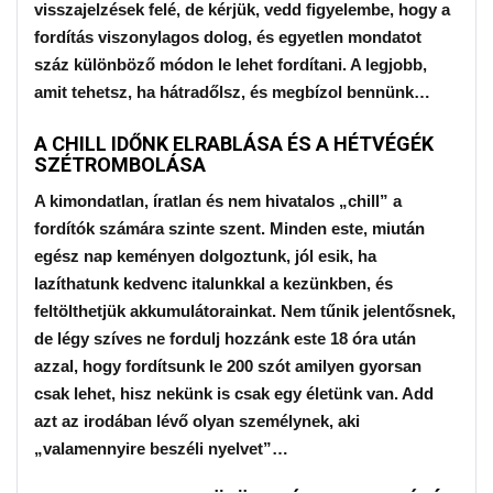
visszajelzések felé, de kérjük, vedd figyelembe, hogy a
fordítás viszonylagos dolog, és egyetlen mondatot
száz különböző módon le lehet fordítani. A legjobb,
amit tehetsz, ha hátradőlsz, és megbízol bennünk…
A CHILL IDŐNK ELRABLÁSA ÉS A HÉTVÉGÉK
SZÉTROMBOLÁSA
A kimondatlan, íratlan és nem hivatalos „chill” a
fordítók számára szinte szent. Minden este, miután
egész nap keményen dolgoztunk, jól esik, ha
lazíthatunk kedvenc italunkkal a kezünkben, és
feltölthetjük akkumulátorainkat. Nem tűnik jelentősnek,
de légy szíves ne fordulj hozzánk este 18 óra után
azzal, hogy fordítsunk le 200 szót amilyen gyorsan
csak lehet, hisz nekünk is csak egy életünk van. Add
azt az irodában lévő olyan személynek, aki
„valamennyire beszéli nyelvet”…