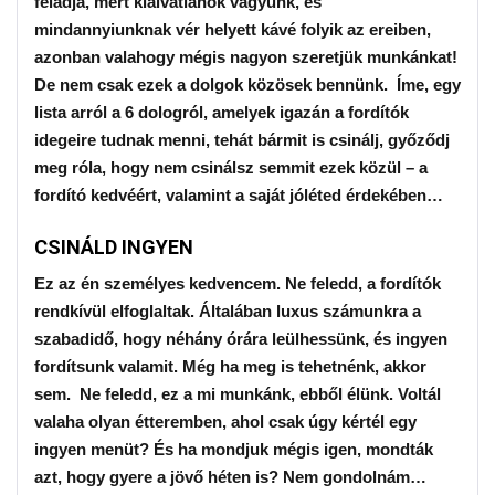
feladja, mert kialvatlanok vagyunk, és
mindannyiunknak vér helyett kávé folyik az ereiben,
azonban valahogy mégis nagyon szeretjük munkánkat!
De nem csak ezek a dolgok közösek bennünk. Íme, egy
lista arról a 6 dologról, amelyek igazán a fordítók
idegeire tudnak menni, tehát bármit is csinálj, győződj
meg róla, hogy nem csinálsz semmit ezek közül – a
fordító kedvéért, valamint a saját jóléted érdekében…
CSINÁLD INGYEN
Ez az én személyes kedvencem. Ne feledd, a fordítók
rendkívül elfoglaltak. Általában luxus számunkra a
szabadidő, hogy néhány órára leülhessünk, és ingyen
fordítsunk valamit. Még ha meg is tehetnénk, akkor
sem. Ne feledd, ez a mi munkánk, ebből élünk. Voltál
valaha olyan étteremben, ahol csak úgy kértél egy
ingyen menüt? És ha mondjuk mégis igen, mondták
azt, hogy gyere a jövő héten is? Nem gondolnám…