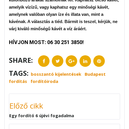
amelyik vízízű, vagy kaphatsz egy minőségi kávét,
amelynek valóban olyan íze és illata van, mint a
kávénak. A választás a tiéd. Bármit is teszel, kérjük, ne
várj kiváló minőségű kávét a víz áráért.
HÍVJON MOST: 06 30 251 3850!
SHARE:
Facebook
Twitter
Google+
LinkedIn
Pinterest
TAGS:
bosszantó kijelentések
Budapest
fordítás
fordítóiroda
BEJEGYZÉS
NAVIGÁCIÓ
Előző cikk
Egy fordító 6 újévi fogadalma