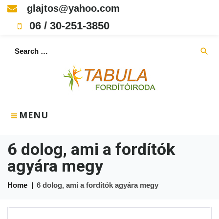
Skip
glajtos@yahoo.com
to
06 / 30-251-3850
content
Search
search
for:
MENU
6 dolog, ami a fordítók
agyára megy
Home
|
6 dolog, ami a fordítók agyára megy