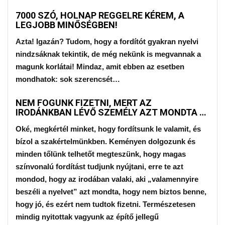
7000 SZÓ, HOLNAP REGGELRE KÉREM, A
LEGJOBB MINŐSÉGBEN!
Azta! Igazán? Tudom, hogy a fordítót gyakran nyelvi
nindzsáknak tekintik, de még nekünk is megvannak a
magunk korlátai! Mindaz, amit ebben az esetben
mondhatok: sok szerencsét…
NEM FOGUNK FIZETNI, MERT AZ
IRODÁNKBAN LÉVŐ SZEMÉLY AZT MONDTA …
Oké, megkértél minket, hogy fordítsunk le valamit, és
bízol a szakértelmünkben. Keményen dolgozunk és
minden tőlünk telhetőt megteszünk, hogy magas
színvonalú fordítást tudjunk nyújtani, erre te azt
mondod, hogy az irodában valaki, aki „valamennyire
beszéli a nyelvet” azt mondta, hogy nem biztos benne,
hogy jó, és ezért nem tudtok fizetni. Természetesen
mindig nyitottak vagyunk az építő jellegű