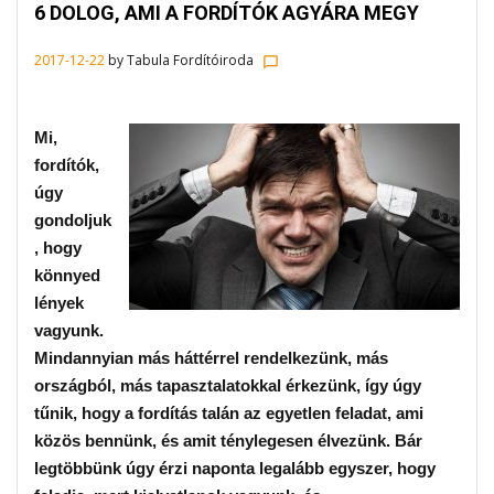
6 DOLOG, AMI A FORDÍTÓK AGYÁRA MEGY
2017-12-22
by
Tabula Fordítóiroda
chat_bubble_outline
Mi,
fordítók,
úgy
gondoljuk
, hogy
könnyed
lények
vagyunk.
Mindannyian más háttérrel rendelkezünk, más
országból, más tapasztalatokkal érkezünk, így úgy
tűnik, hogy a fordítás talán az egyetlen feladat, ami
közös bennünk, és amit ténylegesen élvezünk. Bár
legtöbbünk úgy érzi naponta legalább egyszer, hogy